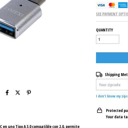
SEE PAYMENT OPTI
QUANTITY
Shipping for zipco
Shipping Me
I don't know my zip
Protected p
Your data ta
C en uno Tipo A 3.0 compatible con 2.0, permite