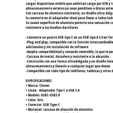
cargar dispositivos móvile que admitan carga por USB y t
almacenamiento externo ya sean pendrives o discos extern
Con carcasa de aluminio resistente, un diseño ultra delg
lo convierte en el adaptador ideal para llevar a todos lad
Su suave superficie de aluminio permite una sensación con
resistente a las huellas dactilares
-Convierte un puerto USB tipo C en un USB tipo A 3.0 en fo
-Plug and play, compatible con la función intercambiable
adicionales y sin instalación de software
-Amplia compatibilidad y conexión reversible, lo que le p
-Carcasa de metal, duradero y resistente a la abrasión.
-Construido con una forma ultradelgada y un diseño livia
almacenamiento y llevarlo a cualquier lugar que desee
-Compatible con todo tipo de teléfonos, tabletas y otros d
ESPECIFICACIONES
• Marca: Cimexi
• Línea: Adaptador Tipo C a USB 3.0
• Modelo: USBC-USB3.0
• Color: Gris
• Conector: USB Type-C
• Material: carcasa de aleación de aluminio