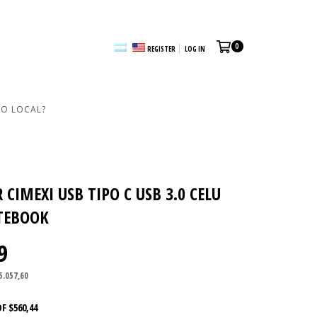
0
REGISTER
LOG IN
RO LOCAL?
CIMEXI USB TIPO C USB 3.0 CELU
TEBOOK
9
5.057,60
OF
$560,44