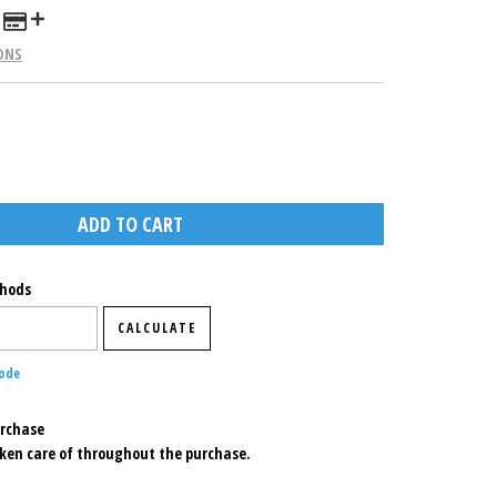
ONS
de:
CHANGE ZIPCODE
thods
CALCULATE
code
urchase
ken care of throughout the purchase.