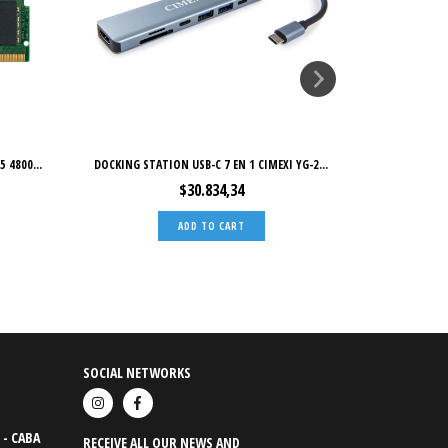
 4800...
DOCKING STATION USB-C 7 EN 1 CIMEXI YG-2...
HUB CIMEXI 
$30.834,34
SOCIAL NETWORKS
 - CABA
RECEIVE ALL OUR NEWS AND