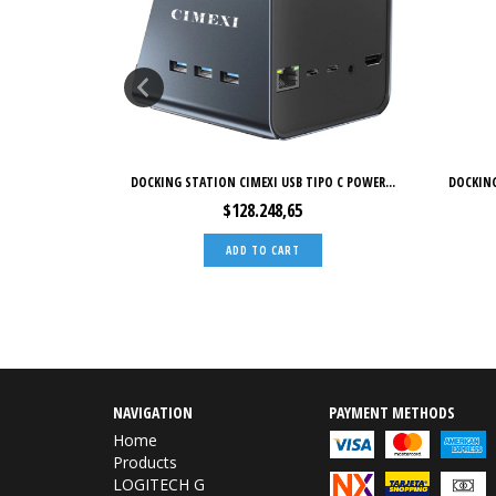
MEXI RJ45...
DOCKING STATION CIMEXI USB TIPO C POWER...
DOCKING
$128.248,65
NAVIGATION
PAYMENT METHODS
Home
Products
LOGITECH G