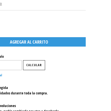
GO
P:
CAMBIAR CP
vío
CALCULAR
al
egida
uidados durante toda la compra.
voluciones