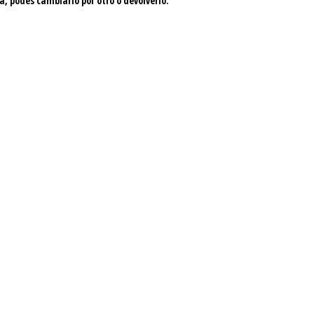
a, podés cambiarlo por otro o devolverlo.