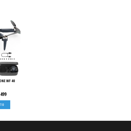
ONE WF 40
.499