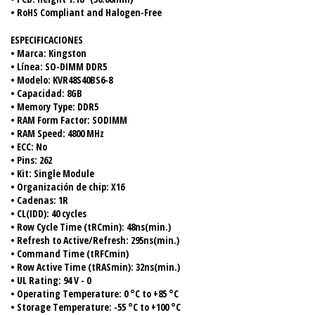
• RoHS Compliant and Halogen-Free
ESPECIFICACIONES
• Marca: Kingston
• Línea: SO-DIMM DDR5
• Modelo: KVR48S40BS6-8
• Capacidad: 8GB
• Memory Type: DDR5
• RAM Form Factor: SODIMM
• RAM Speed: 4800 MHz
• ECC: No
• Pins: 262
• Kit: Single Module
• Organización de chip: X16
• Cadenas: 1R
• CL(IDD): 40 cycles
• Row Cycle Time (tRCmin): 48ns(min.)
• Refresh to Active/Refresh: 295ns(min.)
• Command Time (tRFCmin)
• Row Active Time (tRASmin): 32ns(min.)
• UL Rating: 94 V - 0
• Operating Temperature: 0 °C to +85 °C
• Storage Temperature: -55 °C to +100 °C