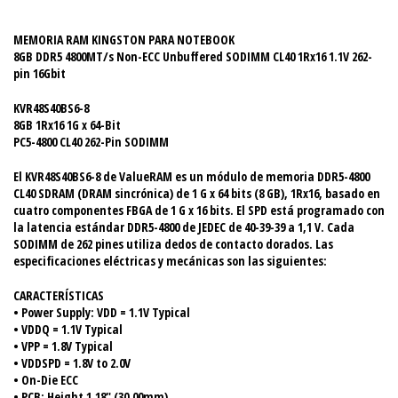
MEMORIA RAM KINGSTON PARA NOTEBOOK
8GB DDR5 4800MT/s Non-ECC Unbuffered SODIMM CL40 1Rx16 1.1V 262-
pin 16Gbit
KVR48S40BS6-8
8GB 1Rx16 1G x 64-Bit
PC5-4800 CL40 262-Pin SODIMM
El KVR48S40BS6-8 de ValueRAM es un módulo de memoria DDR5-4800
CL40 SDRAM (DRAM sincrónica) de 1 G x 64 bits (8 GB), 1Rx16, basado en
cuatro componentes FBGA de 1 G x 16 bits. El SPD está programado con
la latencia estándar DDR5-4800 de JEDEC de 40-39-39 a 1,1 V. Cada
SODIMM de 262 pines utiliza dedos de contacto dorados. Las
especificaciones eléctricas y mecánicas son las siguientes:
CARACTERÍSTICAS
• Power Supply: VDD = 1.1V Typical
• VDDQ = 1.1V Typical
• VPP = 1.8V Typical
• VDDSPD = 1.8V to 2.0V
• On-Die ECC
• PCB: Height 1.18" (30.00mm)